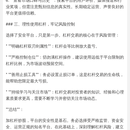
6. **查看市场口碑与历史**：搜索平台的用户评价、媒体报道和行
业奖项，但需注意甄别信息的真实性。长期稳定运营、声誉良好的
平台更值得信赖。
### 三、理性使用杠杆，牢记风险控制
选择了安全平台，只是第一步。杠杆交易的核心在于风险管理：
* **明确杠杆双刃剑属性**：杠杆会等比例放大盈亏。
* **严格控制仓位**：切勿满杠杆操作，建议使用远低于平台限制的
杠杆比例，为市场波动预留空间。
* **善用止损工具**：务必设置止损订单，这是杠杆交易的生命线，
能帮助您限定最大亏损。
* **持续学习与关注市场**：杠杆交易对投资者的知识、经验和心理
素质要求更高，需要不断学习并密切关注市场动态。
**总结**：
加杠杆炒股，平台的安全性是基石。务必选择受严格监管、资金安
全、运营正规的知名平台。在此基础上，深刻理解杠杆风险，建立