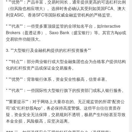
* **优势**：产品丰富，交易时间长，通常提供更高的可选杠杆比例
（但风险也相应增大）。选择时务必确认其受到如英国FCA、澳大
利亚ASIC、香港SFC等国际权威金融监管机构的严格监管。
* **代表**：一些受多重顶级监管的全球知名平台，如Interactive
Brokers（盈透证券）、Saxo Bank（盛宝银行）等。其官方App或
交易软件功能强大。
3. **大型银行及金融机构提供的杠杆投资服务**
* **特点**：部分商业银行或大型金融集团也会为合格客户提供结构
化的杠杆投资产品或保证金交易服务。
* **优势**：背靠银行体系，资金安全性极高，信誉卓著。
* **代表**：一些国际性大型银行旗下的投资部门或私人银行服务。
**重要提示**：对于网络上大量存在的、无正规监管的所谓“配资公
司”或“杠杆炒股App”，务必保持高度警惕。这些平台往往资质存
疑，资金安全无法保障，交易规则不透明，极易产生纠纷甚至导致
本金全损，风险极高，应坚决远离。