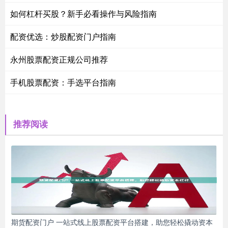
如何杠杆买股？新手必看操作与风险指南
配资优选：炒股配资门户指南
永州股票配资正规公司推荐
手机股票配资：手选平台指南
推荐阅读
期货配资门户 一站式线上股票配资平台搭建，助您轻松撬动资本