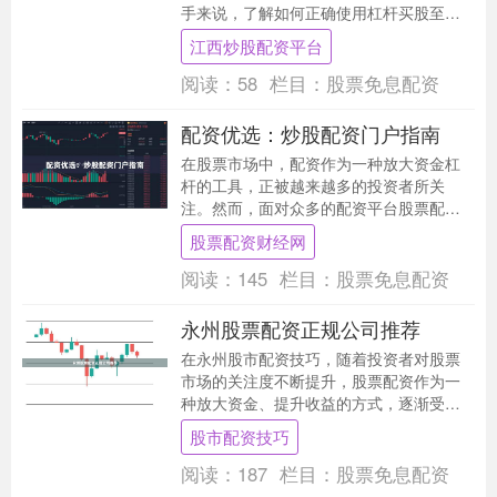
手来说，了解如何正确使用杠杆买股至关
重要。本文将为您详细解析杠杆买股的操
江西炒股配资平台
作方法、注意事项....
阅读：
58
栏目：
股票免息配资
配资优选：炒股配资门户指南
在股票市场中，配资作为一种放大资金杠
杆的工具，正被越来越多的投资者所关
注。然而，面对众多的配资平台股票配资
财经网，如何选择一家安全、合规、透明
股票配资财经网
的配资门户，成为投....
阅读：
145
栏目：
股票免息配资
永州股票配资正规公司推荐
在永州股市配资技巧，随着投资者对股票
市场的关注度不断提升，股票配资作为一
种放大资金、提升收益的方式，逐渐受到
部分投资者的青睐。然而，市场上配资公
股市配资技巧
司良莠不齐，选择....
阅读：
187
栏目：
股票免息配资