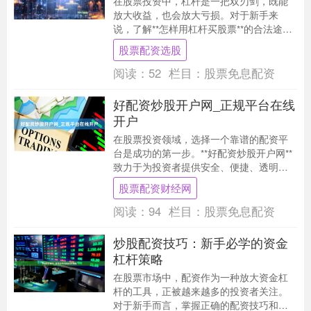
在股票投资中，杠杆是一把双刃剑，既能
放大收益，也会放大亏损。对于新手来
说，了解**怎样用杠杆买股票**的合法途径
至关重要。本文将介绍几种合规的杠杆操
股票配资选股
作方法，帮助....
阅读：
52
栏目：
股票免息配资
好配资炒股开户网_正规平台在线
开户
在股票投资领域，选择一个靠谱的配资平
台是成功的第一步。**好配资炒股开户网**
致力于为投资者提供安全、便捷、透明的
在线开户服务，帮助您快速进入股市，把
股票配资财经网
握投资机会....
阅读：
94
栏目：
股票免息配资
炒股配资技巧：新手必学的资金
杠杆策略
在股票市场中，配资作为一种放大资金杠
杆的工具，正被越来越多的投资者关注。
对于新手而言，掌握正确的配资技巧和资