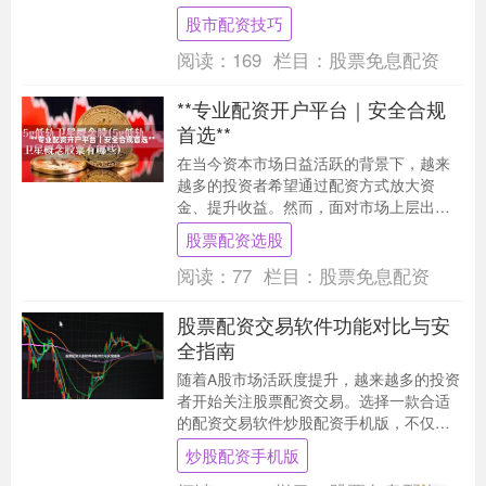
金杠杆策略，是控制风险、提高收益的关
股市配资技巧
键。本文将系统介....
阅读：
169
栏目：
股票免息配资
**专业配资开户平台｜安全合规
首选**
在当今资本市场日益活跃的背景下，越来
越多的投资者希望通过配资方式放大资
金、提升收益。然而，面对市场上层出不
穷的配资平台，如何选择一家安全合规、
股票配资选股
值得信赖的专业配资....
阅读：
77
栏目：
股票免息配资
股票配资交易软件功能对比与安
全指南
随着A股市场活跃度提升，越来越多的投资
者开始关注股票配资交易。选择一款合适
的配资交易软件炒股配资手机版，不仅能
提升操作效率，更关乎资金安全。本文将
炒股配资手机版
从功能对比与安....