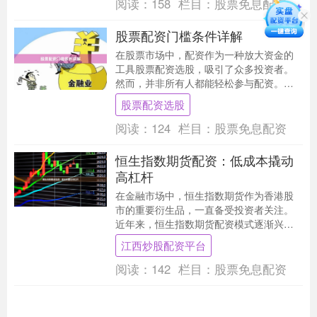
阅读：
158
栏目：
股票免息配资
股票配资门槛条件详解
在股票市场中，配资作为一种放大资金的
工具股票配资选股，吸引了众多投资者。
然而，并非所有人都能轻松参与配资。本
文将详细解读股票配资的门槛条件，帮助
股票配资选股
您了解进入这一领....
阅读：
124
栏目：
股票免息配资
恒生指数期货配资：低成本撬动
高杠杆
在金融市场中，恒生指数期货作为香港股
市的重要衍生品，一直备受投资者关注。
近年来，恒生指数期货配资模式逐渐兴
起，为资金有限的投资者提供了以较低成
江西炒股配资平台
本参与高杠杆交易的....
阅读：
142
栏目：
股票免息配资