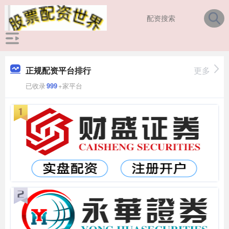
正规配资平台排行
更多
已收录
999
+家平台