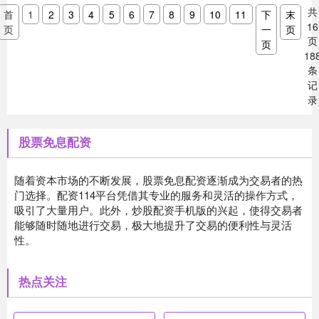
共
首
1
2
3
4
5
6
7
8
9
10
11
下
末
16
页
一
页
页
页
18
条
记
录
股票免息配资
随着资本市场的不断发展，股票免息配资逐渐成为交易者的热
门选择。配资114平台凭借其专业的服务和灵活的操作方式，
吸引了大量用户。此外，炒股配资手机版的兴起，使得交易者
能够随时随地进行交易，极大地提升了交易的便利性与灵活
性。
热点关注