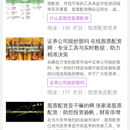
票配资，寻找可靠的工具来提升投资回报
率至关重要。股票配资网应运而生，成为
炒股人士的必备神器，助力财富增值。 * **
什么是期货股票配资
股价上涨....
阅读：
139
栏目：
股票配资世界
证券公司能炒股吗 在线股票配资
网：专业工具与实时数据，助力
精准决策
在瞬息万变的股票市场中证券公司能炒股
吗，每一秒的行情波动都可能意味着机遇
的闪现或风险的降临。对于广大投资者而
言，如何在信息洪流中捕捉有效信号，如
证券公司能炒股吗
何在海量数据中提....
阅读：
177
栏目：
股票免息配资
股票配资是干嘛的啊 张家港股票
配资：助您投资扬帆，财富倍增
在当今竞争激烈的金融市场中，股票配资
已成为投资者提升收益率的有效工具。张