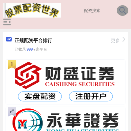
正规配资平台排行
更多
已收录
999
+家平台