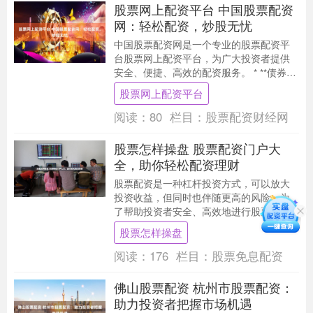
股票网上配资平台 中国股票配资
网：轻松配资，炒股无忧
中国股票配资网是一个专业的股票配资平
台股票网上配资平台，为广大投资者提供
安全、便捷、高效的配资服务。 * **债券价
格下跌：**如果债券市场利率上升，债券价
股票网上配资平台
格可....
阅读：
80
栏目：
股票配资财经网
股票怎样操盘 股票配资门户大
全，助你轻松配资理财
股票配资是一种杠杆投资方式，可以放大
投资收益，但同时也伴随更高的风险。为
了帮助投资者安全、高效地进行股票配
资，我们整理了这份股票配资门户大全。 *
股票怎样操盘
**放大收益....
阅读：
176
栏目：
股票免息配资
佛山股票配资 杭州市股票配资：
助力投资者把握市场机遇