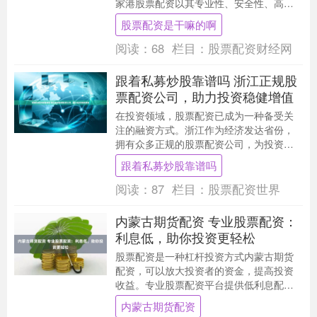
家港股票配资以其专业性、安全性、高杠
杆率等优势，为投资者提供了一条通往财
股票配资是干嘛的啊
富倍增之路。 3....
阅读：
68
栏目：
股票配资财经网
跟着私募炒股靠谱吗 浙江正规股
票配资公司，助力投资稳健增值
在投资领域，股票配资已成为一种备受关
注的融资方式。浙江作为经济发达省份，
拥有众多正规的股票配资公司，为投资者
提供安全可靠的配资服务，助力投资稳健
跟着私募炒股靠谱吗
增值。 1. 线....
阅读：
87
栏目：
股票配资世界
内蒙古期货配资 专业股票配资：
利息低，助你投资更轻松
股票配资是一种杠杆投资方式内蒙古期货
配资，可以放大投资者的资金，提高投资
收益。专业股票配资平台提供低利息配资
服务，让投资者以更低的成本撬动更大的
内蒙古期货配资
资金，轻松实现投....