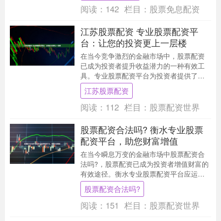
阅读：
142
栏目：
股票免息配资
江苏股票配资 专业股票配资平
台：让您的投资更上一层楼
在当今竞争激烈的金融市场中，股票配资
已成为投资者提升收益潜力的一种有效工
具。专业股票配资平台为投资者提供了获
得额外资金杠杆的机会江苏股票配资，从
江苏股票配资
而放大他们的投资....
阅读：
112
栏目：
股票配资世界
股票配资合法吗? 衡水专业股票
配资平台，助您财富增值
在当今瞬息万变的金融市场中股票配资合
法吗?，股票配资已成为投资者增值财富的
有效途径。衡水专业股票配资平台应运而
生，为投资者提供安全可靠的配资服务。
股票配资合法吗?
高杠杆操作会....
阅读：
151
栏目：
股票配资世界