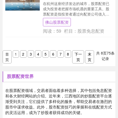
在杭州这座经济发达的城市，股票配资已
成为投资者把握市场机遇的重要工具。股
票配资是指投资者通过向配资公司借入资
金，扩大自己的投资规模，从而提高收益
佛山股票配资
率。 * **配....
阅读：
59
栏目：
股票免息配资
共
8
页
75
条
首
1
2
3
4
5
6
7
8
下一
末
记录
页
页
页
股票配资世界
在股票配资领域，交易者面临着多种选择，其中包括免息配资
和各大财经网站的介绍。近年来，江西地区的炒股配资平台逐
渐受到关注，它们提供了多样化的服务，帮助交易者在激烈的
股市中谋求收益。此外，股市配资技巧的掌握和在线配资方式
的灵活运用，成为了炒股者获得成功的关键。