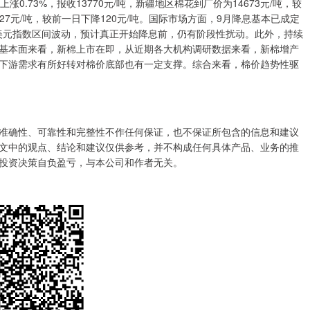
1上涨0.73%，报收13770元/吨，新疆地区棉花到厂价为14673元/吨，较
927元/吨，较前一日下降120元/吨。国际市场方面，9月降息基本已成定
，美元指数区间波动，预计真正开始降息前，仍有阶段性扰动。此外，持续
基本面来看，新棉上市在即，从近期各大机构调研数据来看，新棉增产
下游需求有所好转对棉价底部也有一定支撑。综合来看，棉价趋势性驱
确性、可靠性和完整性不作任何保证，也不保证所包含的信息和建议
文中的观点、结论和建议仅供参考，并不构成任何具体产品、业务的推
投资决策自负盈亏，与本公司和作者无关。