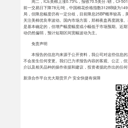
周二，ICE美棉上涨0.73%，报收70.5美分 /磅，CF50
前一交易日下降78元/吨，中国棉花价格指数3128B级为14
局，但降息幅度仍有一定分歧，目前降息25BP概率较高
关注美棉优良率波动。国内市场方面，郑棉夜盘再度跳涨。
是基本确定的，但增产幅度幅度或小幅低于市场预期。近期
动仍然偏弱，预计短期区间宽幅波动为主。
免责声明
本报告的信息均来源于公开资料，我公司对这些信息的准
不会发生任何变更。我们已力求报告内容的客观、公正，但
介以及相关品种的操作依据和建议，投资者据此作出的任何
新浪合作平台光大期货开户 安全快捷有保障