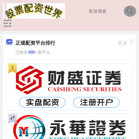
正规配资平台排行
更多
已收录
999
+家平台