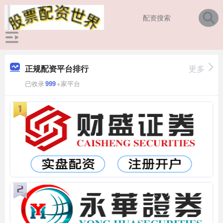
正规配资平台排行
更多
已收录
999
+家平台