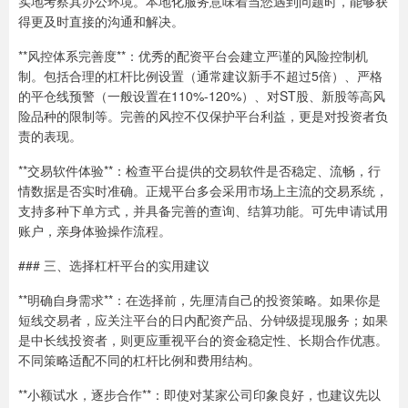
实地考察其办公环境。本地化服务意味着当您遇到问题时，能够获
得更及时直接的沟通和解决。
**风控体系完善度**：优秀的配资平台会建立严谨的风险控制机
制。包括合理的杠杆比例设置（通常建议新手不超过5倍）、严格
的平仓线预警（一般设置在110%-120%）、对ST股、新股等高风
险品种的限制等。完善的风控不仅保护平台利益，更是对投资者负
责的表现。
**交易软件体验**：检查平台提供的交易软件是否稳定、流畅，行
情数据是否实时准确。正规平台多会采用市场上主流的交易系统，
支持多种下单方式，并具备完善的查询、结算功能。可先申请试用
账户，亲身体验操作流程。
### 三、选择杠杆平台的实用建议
**明确自身需求**：在选择前，先厘清自己的投资策略。如果你是
短线交易者，应关注平台的日内配资产品、分钟级提现服务；如果
是中长线投资者，则更应重视平台的资金稳定性、长期合作优惠。
不同策略适配不同的杠杆比例和费用结构。
**小额试水，逐步合作**：即使对某家公司印象良好，也建议先以