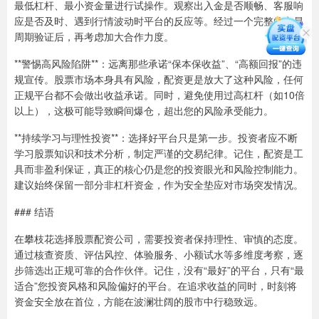
最低杠杆、最小资金量进行试操作。观察出入金是否顺畅、客服响
应是否及时、遇到行情波动时平台的反应等。经过一个完整的交易
周期验证后，再考虑加大合作力度。
**警惕高风险陷阱**：远离那些承诺“保本保收益”、“高额回报”的违
规宣传。股票市场本身具有风险，配资更是放大了这种风险，任何
正规平台都不会做出收益承诺。同时，避免使用过高杠杆（如10倍
以上），这极可能导致瞬间爆仓，超出您的风险承受能力。
**持续学习与理性投资**：选择好平台只是第一步。投资者应不断
学习股票知识和技术分析，制定严谨的交易纪律。记住，配资是工
具而非盈利保证，真正的核心仍是您的投资眼光和风险控制能力。
建议始终保留一部分非杠杆资金，作为安全垫应对市场突发情况。
### 结语
在攀枝花选择股票配资公司，需要投资者保持理性、审慎的态度。
通过核查资质、评估风控、体验服务、小额试水等多维度考察，逐
步筛选出正规可靠的合作伙伴。记住，没有“最好”的平台，只有“最
适合”您投资风格和风险偏好的平台。在追求收益的同时，时刻将
资金安全放在首位，方能在波澜壮阔的股市中行稳致远。