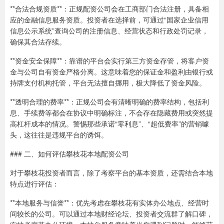
**合法合规资质**：正规配资公司会在工商部门合法注册，具备相
应的金融信息服务资质。投资者在选择前，可通过“国家企业信用
信息公示系统”查询公司的注册信息、经营状态和行政处罚记录，
确保其合法存续。
**资金安全保障**：靠谱的平台会实行第三方资金存管，将客户资
金与公司自有资金严格分离。这意味着您的保证金和盈利由银行或
持牌支付机构托管，平台无法擅自挪用，极大降低了资金风险。
**透明合理的费率**：正规公司会有清晰明确的费率结构，包括利
息、手续费等都会在协议中明确标注，不会存在隐藏费用或突然提
高杠杆成本的情况。警惕那些承诺“零利息”、“超低费率”的营销噱
头，这往往是违规平台的诱饵。
### 二、如何评估攀枝花本地配资公司
对于攀枝花投资者而言，除了考察平台的基本资质，还需结合本地
特点进行评估：
**本地服务与信誉**：优先考虑在攀枝花有实体办公地点、经营时
间较长的公司。可以通过本地财经论坛、投资者交流群了解口碑，