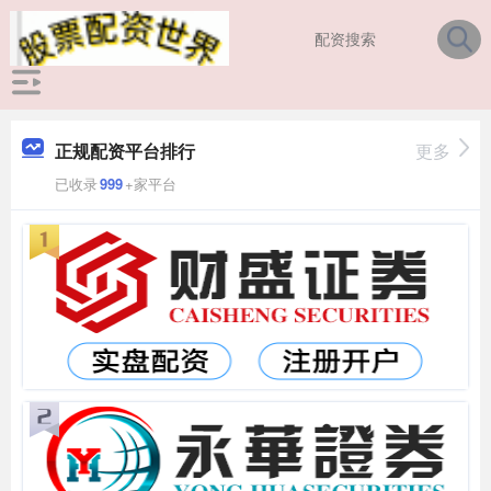
正规配资平台排行
更多
已收录
999
+家平台