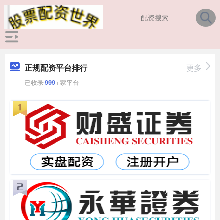
正规配资平台排行
更多
已收录
999
+家平台