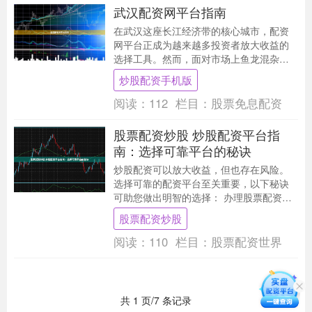
武汉配资网平台指南
在武汉这座长江经济带的核心城市，配资
网平台正成为越来越多投资者放大收益的
选择工具。然而，面对市场上鱼龙混杂的
配资机构，如何筛选正规平台、规避操作
炒股配资手机版
雷区，成为每位投....
阅读：
112
栏目：
股票免息配资
股票配资炒股 炒股配资平台指
南：选择可靠平台的秘诀
炒股配资可以放大收益，但也存在风险。
选择可靠的配资平台至关重要，以下秘诀
可助您做出明智的选择： 办理股票配资的
过程非常简单快捷。只需向配资公司提供
股票配资炒股
你的股票账户信....
阅读：
110
栏目：
股票配资世界
共 1 页/7 条记录