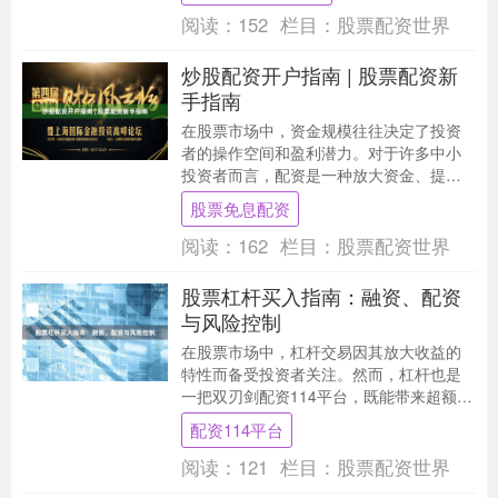
阅读：
152
栏目：
股票配资世界
炒股配资开户指南 | 股票配资新
手指南
在股票市场中，资金规模往往决定了投资
者的操作空间和盈利潜力。对于许多中小
投资者而言，配资是一种放大资金、提升
收益的常见方式。本文将为您详细介绍炒
股票免息配资
股配资的开户流程....
阅读：
162
栏目：
股票配资世界
股票杠杆买入指南：融资、配资
与风险控制
在股票市场中，杠杆交易因其放大收益的
特性而备受投资者关注。然而，杠杆也是
一把双刃剑配资114平台，既能带来超额回
报，也可能导致巨额亏损。本文将详细介
配资114平台
绍股票杠杆买....
阅读：
121
栏目：
股票配资世界