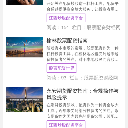
开始关注配资炒股这一杠杆工具。配资平
台通过提供资金放大服务，让投资者用较
少本金撬动更大交易额度。然而，网络配
江西炒股配资平台
资市场鱼龙混杂，....
阅读：
154
栏目：
股票配资财经网
榆林股票配资指南
随着资本市场的发展，股票配资作为一种
杠杆投资工具，在榆林地区也受到越来越
多投资者的关注。对于本地股民而言股票
配资世界，了解配资的基本逻辑、操作流
股票配资世界
程及潜在风险，是....
阅读：
93
栏目：
股票配资财经网
永安期货配资指南：合规操作与
风险提示
在期货投资领域，配资作为一种资金放大
工具，近年来受到部分投资者的关注。永
安期货作为国内领先的期货公司，其配资
业务始终遵循监管要求，坚持合规经营。
江西炒股配资平台
本文将为投资者系....