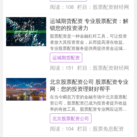
阅读：
108
栏目：
股票配资财经网
运城期货配资 专业股票配资：解
锁您的投资潜力
股票配资是一种金融杠杆工具，可让投资
者放大其投资资金，从而提高潜在收益。
专业股票配资服务提供商提供资金运城期
货配资，让投资者可以购买更多股票，从
运城期货配资
而增加其投资组合....
阅读：
151
栏目：
股票配资财经网
北京股票配资公司 股票配资专业
网：您的投资理财好帮手
在当今瞬息万变的金融市场中北京股票配
资公司，股票配资已成为投资者提升收益
率的有效工具。股票配资专业网应运而
生，为投资者提供全方位的配资服务，助
北京股票配资公司
力其实现投资理财目....
阅读：
104
栏目：
股票免息配资