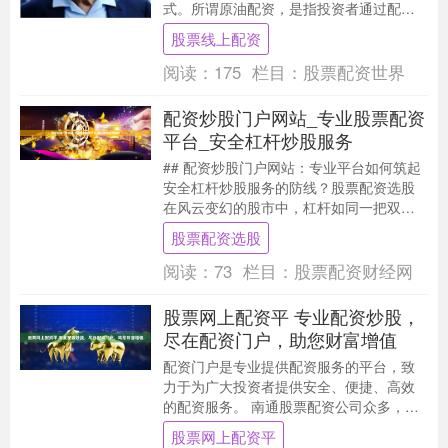
式。所谓原油配资，是指投资者通过配资
平台借入资金，以放大自身资金杠杆股票
股票线上配资
线上配资，参与原油....
阅读：
175
栏目：
股票配资世界
配资炒股门户网站_专业股票配资
平台_安全杠杆炒股服务
## 配资炒股门户网站：专业平台如何筑起
安全杠杆炒股服务的防线？股票配资选股
在风云变幻的股市中，杠杆如同一把双刃
剑，既能放大收益，也可能加剧风险。随
股票配资选股
着“配资炒....
阅读：
73
栏目：
股票配资财经网
股票网上配资平 专业配资炒股，
尽在配资门户，助您财富增值
配资门户是专业提供配资服务的平台，致
力于为广大投资者提供安全、便捷、高效
的配资服务。 南通股票配资公司众多，选
择一家信誉良好、资质齐全的公司至关重
股票网上配资平
要。南通市金融....