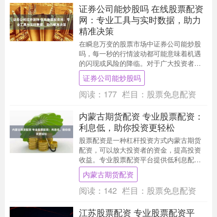
证券公司能炒股吗 在线股票配资
网：专业工具与实时数据，助力
精准决策
在瞬息万变的股票市场中证券公司能炒股
吗，每一秒的行情波动都可能意味着机遇
的闪现或风险的降临。对于广大投资者而
言，如何在信息洪流中捕捉有效信号，如
证券公司能炒股吗
何在海量数据中提....
阅读：
177
栏目：
股票免息配资
内蒙古期货配资 专业股票配资：
利息低，助你投资更轻松
股票配资是一种杠杆投资方式内蒙古期货
配资，可以放大投资者的资金，提高投资
收益。专业股票配资平台提供低利息配资
服务，让投资者以更低的成本撬动更大的
内蒙古期货配资
资金，轻松实现投....
阅读：
142
栏目：
股票免息配资
江苏股票配资 专业股票配资平