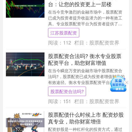
台：让您的投资更上一层楼
在当今竞争激烈的金融市场中，股票配资
已成为投资者提升收益潜力的一种有效工
具。专业股票配资平台为投资者提供了获
得额外资金杠杆的机会江苏股票配资，从
江苏股票配资
而放大他们的投资....
阅读：
112
栏目：
股票配资世界
股票配资合法吗? 衡水专业股票
配资平台，助您财富增值
在当今瞬息万变的金融市场中股票配资合
法吗?，股票配资已成为投资者增值财富的
有效途径。衡水专业股票配资平台应运而
生，为投资者提供安全可靠的配资服务。
股票配资合法吗?
高杠杆操作会....
阅读：
151
栏目：
股票配资世界
股票配债什么时候上市 配资炒股
真专业，助你财富增倍
配资炒股是一种杠杆化的投资方式，通过