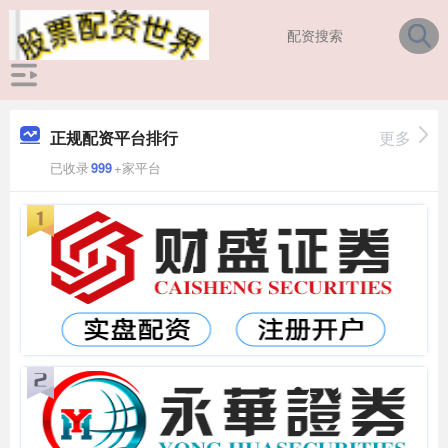
正规配资平台排行
更多
已收录
999
+家平台